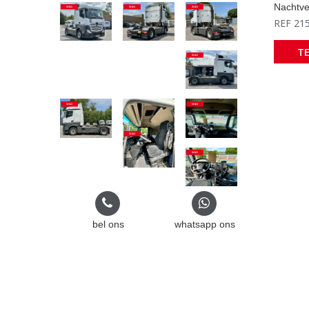
Nachtv
REF 21
T
bel ons
whatsapp ons