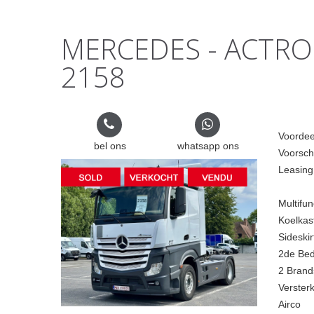
MERCEDES - ACTROS 
2158
Voordee
bel ons
whatsapp ons
Voorsch
Leasing
Multifun
Koelkas
Sideskir
2de Be
2 Brand
Verster
Airco