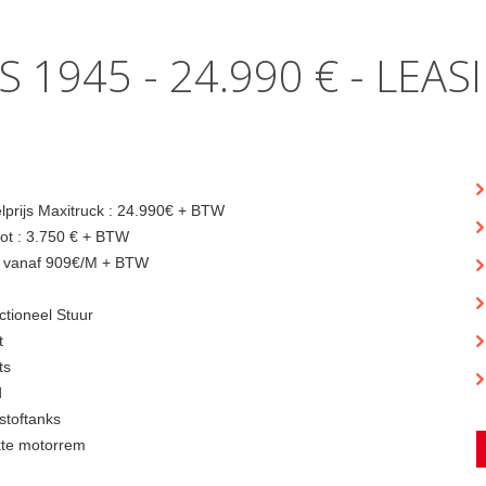
1945 - 24.990 € - LEAS
lprijs Maxitruck : 24.990€ + BTW
ot : 3.750 € + BTW
 vanaf 909€/M + BTW
ctioneel Stuur
t
ts
d
stoftanks
kte motorrem