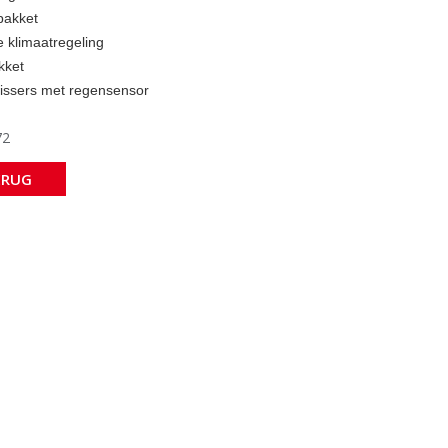
pakket
 klimaatregeling
kket
issers met regensensor
72
ERUG