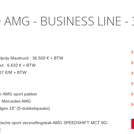
AMG - BUSINESS LINE - 
lprijs Maxitruck : 36.500 € + BTW
ot : 6.632 € + BTW
787 €/M + BTW
ur AMG sport pakket
ur Mercedes AMG
gen 18" (5-dubbelspaaks)
ische sport versnellingsbak AMG SPEEDSHIFT MCT 9G-
C