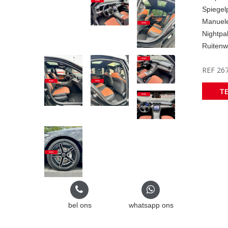
Spiegel
Manuele
Nightpa
Ruitenw
REF 26
T
bel ons
whatsapp ons