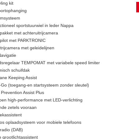
ing kit
ortophanging
emsysteem
ctioneel sportstuurwiel in leder Nappa
pakket met achteruitrijcamera
rpilot met PARKTRONIC
trijcamera met geleidelijnen
avigatie
dsregelaar TEMPOMAT met variabele speed limiter
isch schuifdak
Lane Keeping Assist
-Go (toegang-en startsysteem zonder sleutel)
 Prevention Assist Plus
en high-performance met LED-verlichting
de zetels vooraan
kassistent
os oplaadsysteem voor mobiele telefoons
 radio (DAB)
 grootlichtassistent