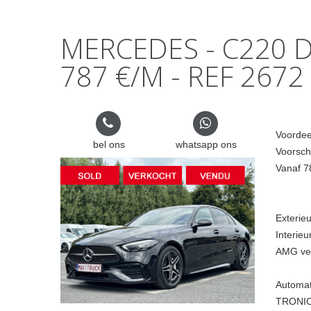
MERCEDES - C220 D 
787 €/M - REF 2672
Voordee
bel ons
whatsapp ons
Voorsch
Vanaf 
Exterie
Interie
AMG vel
Automat
TRONI