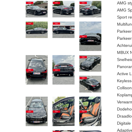
AMG styl
AMG Sp
Sport r
Multifun
Parkeer
Parkee
Achterui
MBUX N
Snelhei
Panoram
Active 
Keyless
Collison
Koplamp
Verwarm
Dodehoe
Draadlo
Digitale
Adaptive